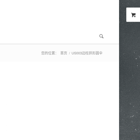
您的位置：
首页
/
US003边柱拱形圆伞