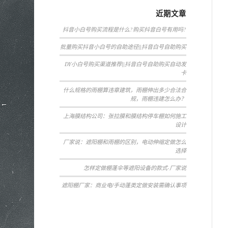
近期文章
抖音小白号购买流程是什么?购买抖音白号有用吗?
批量购买抖音小白号的自助途径||抖音白号自助购买
DY小白号购买渠道推荐||抖音白号自助购买自动发
卡
什么规格的雨棚算违章建筑，雨棚伸出多少合法合
规，雨棚违建怎么办？
上海膜结构公司：张拉膜和膜结构停车棚如何施工
设计
厂家说：遮阳棚和雨棚的区别，电动伸缩定做怎么
选择
怎样定做棚蓬伞等遮阳设备的款式-厂家说
遮阳棚厂家：商业电/手动蓬类定做安装需确认事项