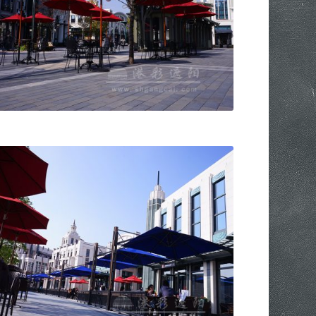
UC003 中柱圆伞
US026 定制边柱双吊方伞