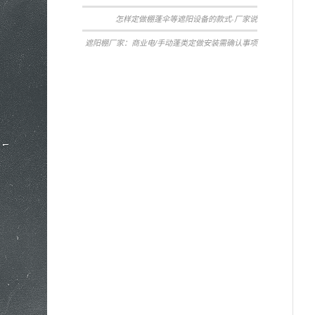
怎样定做棚蓬伞等遮阳设备的款式-厂家说
遮阳棚厂家：商业电/手动蓬类定做安装需确认事项