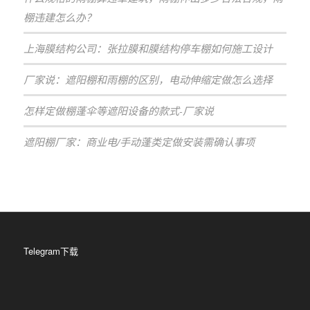
棚违建怎么办？
上海膜结构公司：张拉膜和膜结构停车棚如何施工设计
厂家说：遮阳棚和雨棚的区别，电动伸缩定做怎么选择
怎样定做棚蓬伞等遮阳设备的款式-厂家说
遮阳棚厂家：商业电/手动蓬类定做安装需确认事项
Telegram下载