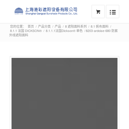
您的位置：
首页
/
产品分类
/
产品
/
8 遮阳面料系列
/
8.1 帆布面料
/
8.1.1 法国 DICKSON®
/
8.1.1.1法国Dickson® 单色
/
8203-ardoise-680 防紫
外线遮阳面料