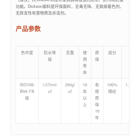
功能。Dickson面料是环保面料，无毒无味、无致癌着色剂、
无挥发性有害物质及杀虫剂。
产品参数
色牢度
防水等
克重
使
质
成分
门
级
用
保
寿
命
ISO105-
≤370ml/
290g/
10
有
100%
1.2m/1
B04-7/8
㎡
㎡
年
限
晴纶
级
以
质
上
保
10
年