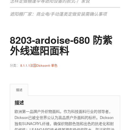
怎样定做棚蓬伞等遮阳设备的款式-厂家说
遮阳棚厂家：商业电/手动蓬类定做安装需确认事项
8203-ardoise-680 防紫
外线遮阳面料
分类：
8.1.1.1法国Dickson® 单色
描述
描述
欧洲第一品牌户外织物面料。作为科技面料行业的领导者，
Dickson已被全世界公认为高品质户外面料的标杆。Dickson
独有SUNACRYL纤维，确保织物颜色饱和出色的抗老化和耐
气候性；LEANGARD技术使其拥有极佳的防水、防污和防油