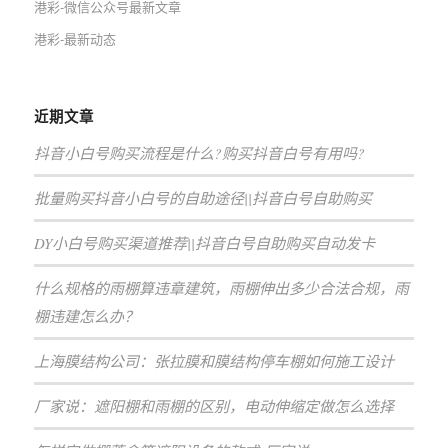
港彩-微信公众号最新文章
港彩-最新动态
近期文章
抖音小白号购买流程是什么?购买抖音白号有用吗?
批量购买抖音小白号的自助途径||抖音白号自助购买
DY小白号购买渠道推荐||抖音白号自助购买自动发卡
什么规格的雨棚算违章建筑，雨棚伸出多少合法合规，雨
棚违建怎么办？
上海膜结构公司：张拉膜和膜结构停车棚如何施工设计
厂家说：遮阳棚和雨棚的区别，电动伸缩定做怎么选择