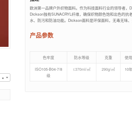
欧洲第一品牌户外织物面料。作为科技面料行业的领导者，Di
Dickson独有SUNACRYL纤维，确保织物颜色饱和出色的
水、防污和防油功能。Dickson面料是环保面料，无毒无
产品参数
色牢度
防水等级
克重
使
ISO105-B04-7/8
≤370ml/㎡
290g/㎡
10
级
×