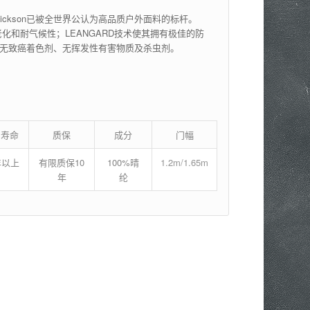
ckson已被全世界公认为高品质户外面料的标杆。
抗老化和耐气候性；LEANGARD技术使其拥有极佳的防
味、无致癌着色剂、无挥发性有害物质及杀虫剂。
用寿命
质保
成分
门幅
年以上
有限质保10
100%晴
1.2m/1.65m
年
纶