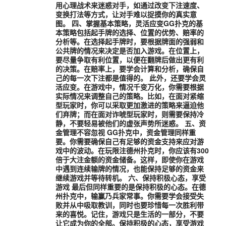
用心理战术来迷惑对手，如通过改变下注速度、
变换打法等方式，让对手难以捉摸你的真实意
图。 四、掌握基本策略，灵活应变GG扑克的基
本策略包括起手牌的选择、位置的优势、赔率的
分析等。在选择起手牌时，要根据牌面的强弱和
公共牌的情况来决定是否加入游戏。在位置上，
要尽量争取有利位置，以便在翻牌后做出更有利
的决策。在赔率上，要学会计算和分析，确保自
己的每一次下注都是值得的。 此外，还要学会灵
活应变。在游戏中，情况千变万化，你需要根据
实际情况来调整自己的策略。比如，在面对紧缩
型玩家时，你可以采取更加激进的策略来逼迫他
们弃牌；而在面对诈唬型玩家时，则需要保持冷
静，不要轻易被他们的虚张声势所迷惑。 五、资
金管理不容忽视 GG扑克中，资金管理同样重
要。你需要确保自己有足够的资金支持来应对游
戏中的波动。在玩限注德州扑克时，你应该有300
倍于大注金额的资金储备。这样，即使你在游戏
中遇到连续输牌的情况，也能保持足够的资金来
继续游戏并等待转机。 六、保持积极心态，享受
游戏 最后但同样重要的是保持积极的心态。在德
州扑克中，输赢乃兵家常事。你需要学会接受失
败并从中吸取教训，同时也要珍惜每一次胜利带
来的喜悦。记住，游戏只是生活的一部分，不要
让它成为你的全部。保持积极的心态，享受游戏