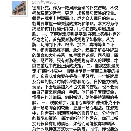
2019年7月26日
德州扑克，作为一款风靡全球的扑克游戏，不仅
考验玩家的运气，更是一场智慧与策略的较量。
想要在牌桌上脱颖而出，成为众人瞩目的焦点，
就需要掌握一些关键的技巧和策略。本文将为你
揭秘如何打好德州扑克，助你在游戏中屡战屡
胜。 一、了解游戏规则是基础 在踏上德州扑克的
征途之前，首先要对游戏规则了如指掌。从洗
牌、切牌到下注、跟注、加注、弃牌等各个环
节，都需要熟练掌握。此外，还要了解各种牌型
的组合和大小关系，如皇家同花顺、同花顺、四
条、葫芦等。只有对游戏规则有深入的理解，才
能在游戏中做出正确的决策。 二、自我控制是关
键 在德州扑克中，自我控制是一项至关重要的技
能。它意味着你要在等待一手好牌、一个好牌局
及合适的机会时保持冷静和耐心。自控能力强的
玩家，不会轻易加入不占优势的游戏，也不会玩
给自己带来麻烦的一手牌。他们善于管理资金，
懂得在何时加码、何时撤退，始终保持清醒的头
脑。 三、观察对手，运用心理战术 德州扑克不仅
是一场与牌面的较量，更是一场心理战。在游戏
中，你需要时刻观察对手的言行举止，分析他们
的牌型和策略。通过倾听他们的发言，你可以捕
捉到很多有用的信息，如他们可能放弃哪些牌、
为什么以特定方式玩一手牌等。同时，你也要运