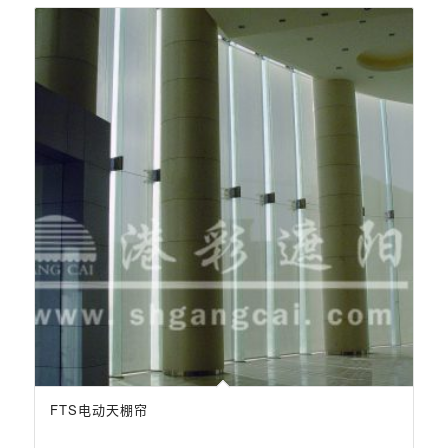
FTS电动天棚帘