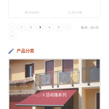
阅读更多
显示详情
‹
1
2
4
5
›
3
第3页，共21页
»
产品分类
1 活动篷系列