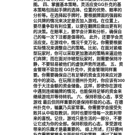
图。 四、掌握基本策略，灵活应变GG扑克的基
本策略包括起手牌的选择、位置的优势、赔率的
分析等。在选择起手牌时，要根据牌面的强弱和
公共牌的情况来决定是否加入游戏。在位置上，
要尽量争取有利位置，以便在翻牌后做出更有利
的决策。在赔率上，要学会计算和分析，确保自
己的每一次下注都是值得的。 此外，还要学会灵
活应变。在游戏中，情况千变万化，你需要根据
实际情况来调整自己的策略。比如，在面对紧缩
型玩家时，你可以采取更加激进的策略来逼迫他
们弃牌；而在面对诈唬型玩家时，则需要保持冷
静，不要轻易被他们的虚张声势所迷惑。 五、资
金管理不容忽视 GG扑克中，资金管理同样重
要。你需要确保自己有足够的资金支持来应对游
戏中的波动。在玩限注德州扑克时，你应该有300
倍于大注金额的资金储备。这样，即使你在游戏
中遇到连续输牌的情况，也能保持足够的资金来
继续游戏并等待转机。 六、保持积极心态，享受
游戏 最后但同样重要的是保持积极的心态。在德
州扑克中，输赢乃兵家常事。你需要学会接受失
败并从中吸取教训，同时也要珍惜每一次胜利带
来的喜悦。记住，游戏只是生活的一部分，不要
让它成为你的全部。保持积极的心态，享受游戏
带来的乐趣才是最重要的。 综上所述，打好德州
扑克需要掌握多方面的技巧和策略。通过了解游