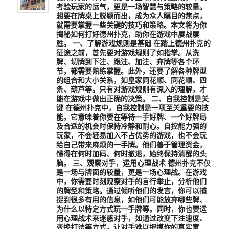
考验玩家的运气，更是一场智慧与策略的较量。
想要在牌桌上脱颖而出，成为众人瞩目的焦点，
就需要掌握一些关键的技巧和策略。本文将为你
揭秘如何打好德州扑克，助你在游戏中屡战屡
胜。 一、了解游戏规则是基础 在踏上德州扑克的
征途之前，首先要对游戏规则了如指掌。从洗
牌、切牌到下注、跟注、加注、弃牌等各个环
节，都需要熟练掌握。此外，还要了解各种牌型
的组合和大小关系，如皇家同花顺、同花顺、四
条、葫芦等。只有对游戏规则有深入的理解，才
能在游戏中做出正确的决策。 二、自我控制是关
键 在德州扑克中，自我控制是一项至关重要的技
能。它意味着你要在等待一手好牌、一个好牌局
及合适的机会时保持冷静和耐心。自控能力强的
玩家，不会轻易加入不占优势的游戏，也不会玩
给自己带来麻烦的一手牌。他们善于管理资金，
懂得在何时加码、何时撤退，始终保持清醒的头
脑。 三、观察对手，运用心理战术 德州扑克不仅
是一场与牌面的较量，更是一场心理战。在游戏
中，你需要时刻观察对手的言行举止，分析他们
的牌型和策略。通过倾听他们的发言，你可以捕
捉到很多有用的信息，如他们可能放弃哪些牌、
为什么以特定方式玩一手牌等。同时，你也要运
用心理战术来迷惑对手，如通过改变下注速度、
变换打法等方式，让对手难以捉摸你的真实意