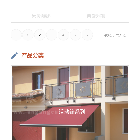
阅读更多
显示详情
‹
1
3
4
›
»
2
第2页，共21页
产品分类
1 活动篷系列