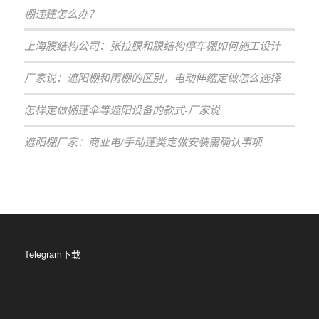
棚违建怎么办？
上海膜结构公司：张拉膜和膜结构停车棚如何施工设计
厂家说：遮阳棚和雨棚的区别，电动伸缩定做怎么选择
怎样定做棚蓬伞等遮阳设备的款式-厂家说
遮阳棚厂家：商业电/手动蓬类定做安装需确认事项
Telegram下载