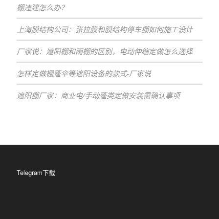
棚违建怎么办？
上海膜结构公司：张拉膜和膜结构停车棚如何施工设计
厂家说：遮阳棚和雨棚的区别，电动伸缩定做怎么选择
怎样定做棚蓬伞等遮阳设备的款式-厂家说
遮阳棚厂家：商业电/手动蓬类定做安装需确认事项
Telegram下载