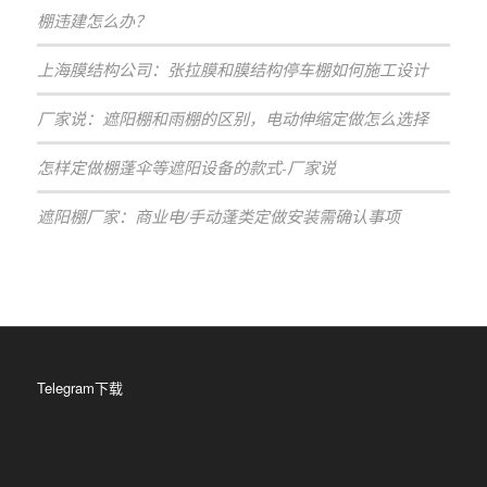
棚违建怎么办？
上海膜结构公司：张拉膜和膜结构停车棚如何施工设计
厂家说：遮阳棚和雨棚的区别，电动伸缩定做怎么选择
怎样定做棚蓬伞等遮阳设备的款式-厂家说
遮阳棚厂家：商业电/手动蓬类定做安装需确认事项
Telegram下载