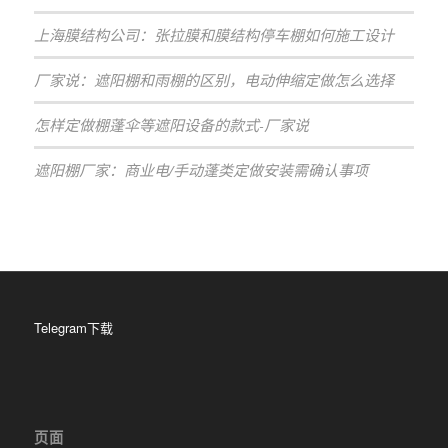
上海膜结构公司：张拉膜和膜结构停车棚如何施工设计
厂家说：遮阳棚和雨棚的区别，电动伸缩定做怎么选择
怎样定做棚蓬伞等遮阳设备的款式-厂家说
遮阳棚厂家：商业电/手动蓬类定做安装需确认事项
Telegram下载
页面