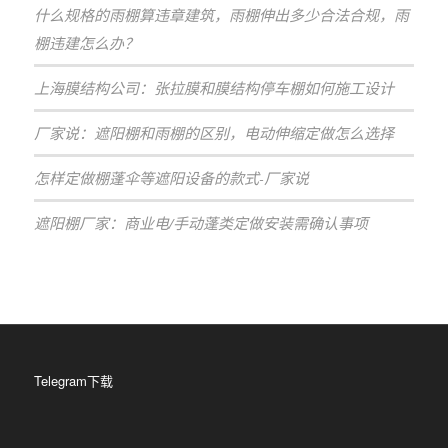
什么规格的雨棚算违章建筑，雨棚伸出多少合法合规，雨
棚违建怎么办？
上海膜结构公司：张拉膜和膜结构停车棚如何施工设计
厂家说：遮阳棚和雨棚的区别，电动伸缩定做怎么选择
怎样定做棚蓬伞等遮阳设备的款式-厂家说
遮阳棚厂家：商业电/手动蓬类定做安装需确认事项
Telegram下载