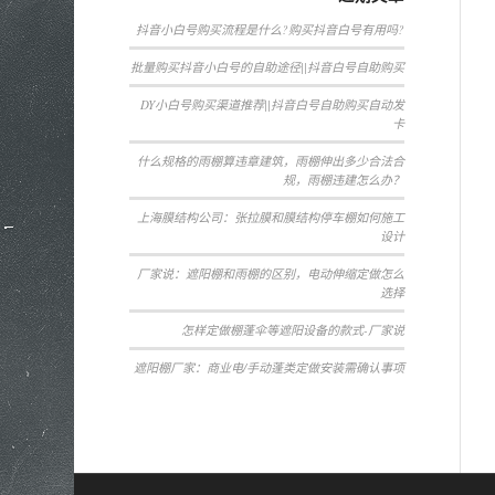
抖音小白号购买流程是什么?购买抖音白号有用吗?
批量购买抖音小白号的自助途径||抖音白号自助购买
DY小白号购买渠道推荐||抖音白号自助购买自动发
卡
什么规格的雨棚算违章建筑，雨棚伸出多少合法合
规，雨棚违建怎么办？
上海膜结构公司：张拉膜和膜结构停车棚如何施工
设计
厂家说：遮阳棚和雨棚的区别，电动伸缩定做怎么
选择
怎样定做棚蓬伞等遮阳设备的款式-厂家说
遮阳棚厂家：商业电/手动蓬类定做安装需确认事项