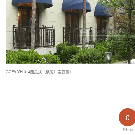
GCFA-YH-014西瓜式（横弧）圆弧篷）
0
条回复