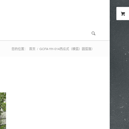
您的位置：
首页
/
GCFA-YH-014西瓜式（横弧）圆弧篷）