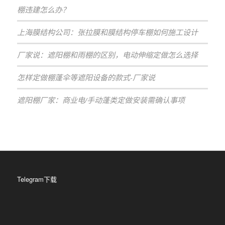
棚违建怎么办？
上海膜结构公司：张拉膜和膜结构停车棚如何施工设计
厂家说：遮阳棚和雨棚的区别，电动伸缩定做怎么选择
怎样定做棚蓬伞等遮阳设备的款式-厂家说
遮阳棚厂家：商业电/手动蓬类定做安装需确认事项
Telegram下载