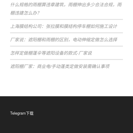
什么规格的雨棚算违章建筑，雨棚伸出多少合法合规，雨
棚违建怎么办？
上海膜结构公司：张拉膜和膜结构停车棚如何施工设计
厂家说：遮阳棚和雨棚的区别，电动伸缩定做怎么选择
怎样定做棚蓬伞等遮阳设备的款式-厂家说
遮阳棚厂家：商业电/手动蓬类定做安装需确认事项
Telegram下载