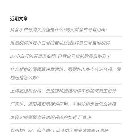
近期文章
抖音小白号购买流程是什么?购买抖音白号有用吗?
批量购买抖音小白号的自助途径||抖音白号自助购买
DY小白号购买渠道推荐||抖音白号自助购买自动发卡
什么规格的雨棚算违章建筑，雨棚伸出多少合法合规，雨
棚违建怎么办？
上海膜结构公司：张拉膜和膜结构停车棚如何施工设计
厂家说：遮阳棚和雨棚的区别，电动伸缩定做怎么选择
怎样定做棚蓬伞等遮阳设备的款式-厂家说
遮阳棚厂家：商业电/手动蓬类定做安装需确认事项