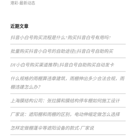
港彩-最新动态
近期文章
抖音小白号购买流程是什么?购买抖音白号有用吗?
批量购买抖音小白号的自助途径||抖音白号自助购买
DY小白号购买渠道推荐||抖音白号自助购买自动发卡
什么规格的雨棚算违章建筑，雨棚伸出多少合法合规，雨
棚违建怎么办？
上海膜结构公司：张拉膜和膜结构停车棚如何施工设计
厂家说：遮阳棚和雨棚的区别，电动伸缩定做怎么选择
怎样定做棚蓬伞等遮阳设备的款式-厂家说