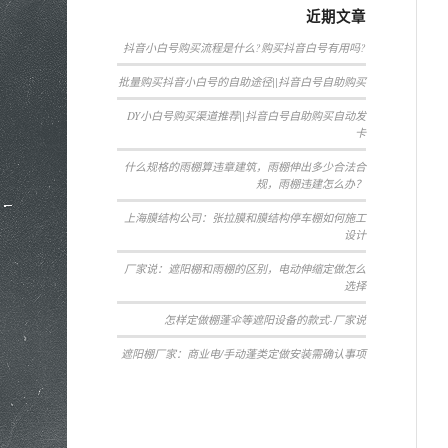
近期文章
抖音小白号购买流程是什么?购买抖音白号有用吗?
批量购买抖音小白号的自助途径||抖音白号自助购买
DY小白号购买渠道推荐||抖音白号自助购买自动发
卡
什么规格的雨棚算违章建筑，雨棚伸出多少合法合
规，雨棚违建怎么办？
上海膜结构公司：张拉膜和膜结构停车棚如何施工
设计
厂家说：遮阳棚和雨棚的区别，电动伸缩定做怎么
选择
怎样定做棚蓬伞等遮阳设备的款式-厂家说
遮阳棚厂家：商业电/手动蓬类定做安装需确认事项