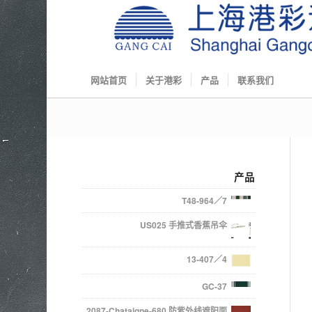
网站首页
关于港彩
产品
联系我们
产品
T48-964／7
US025 手推式香蕉吊伞
13-407／4
GC-37
2087-Chataigne-680 防紫外线遮阳面