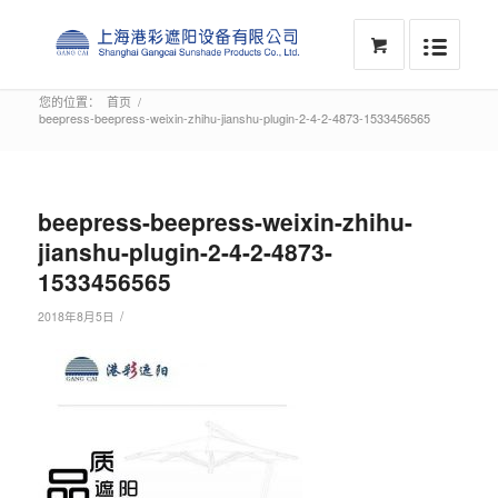
您的位置：
首页
/
beepress-beepress-weixin-zhihu-jianshu-plugin-2-4-2-4873-1533456565
beepress-beepress-weixin-zhihu-
jianshu-plugin-2-4-2-4873-
1533456565
/
2018年8月5日