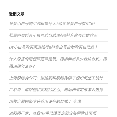
近期文章
抖音小白号购买流程是什么?购买抖音白号有用吗?
批量购买抖音小白号的自助途径||抖音白号自助购买
DY小白号购买渠道推荐||抖音白号自助购买自动发卡
什么规格的雨棚算违章建筑，雨棚伸出多少合法合规，雨
棚违建怎么办？
上海膜结构公司：张拉膜和膜结构停车棚如何施工设计
厂家说：遮阳棚和雨棚的区别，电动伸缩定做怎么选择
怎样定做棚蓬伞等遮阳设备的款式-厂家说
遮阳棚厂家：商业电/手动蓬类定做安装需确认事项