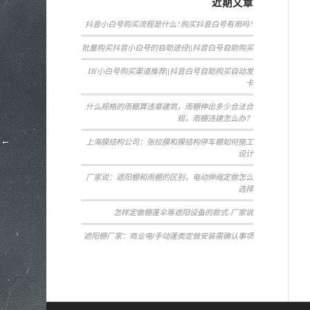
近期文章
抖音小白号购买流程是什么?购买抖音白号有用吗?
批量购买抖音小白号的自助途径||抖音白号自助购买
DY小白号购买渠道推荐||抖音白号自助购买自动发
卡
什么规格的雨棚算违章建筑，雨棚伸出多少合法合
规，雨棚违建怎么办？
上海膜结构公司：张拉膜和膜结构停车棚如何施工
设计
厂家说：遮阳棚和雨棚的区别，电动伸缩定做怎么
选择
怎样定做棚蓬伞等遮阳设备的款式-厂家说
遮阳棚厂家：商业电/手动蓬类定做安装需确认事项