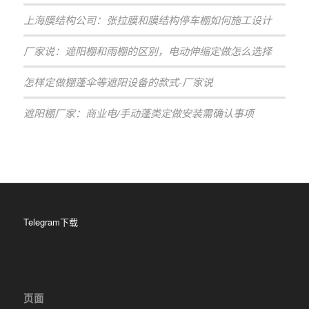
上海膜结构公司：张拉膜和膜结构停车棚如何施工设计
厂家说：遮阳棚和雨棚的区别，电动伸缩定做怎么选择
怎样定做棚蓬伞等遮阳设备的款式-厂家说
遮阳棚厂家：商业电/手动蓬类定做安装需确认事项
Telegram下载
页面