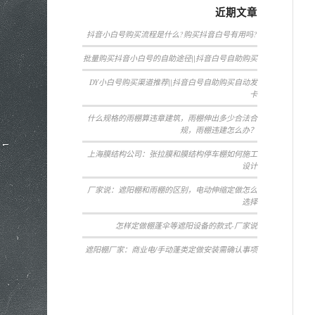
近期文章
抖音小白号购买流程是什么?购买抖音白号有用吗?
批量购买抖音小白号的自助途径||抖音白号自助购买
DY小白号购买渠道推荐||抖音白号自助购买自动发
卡
什么规格的雨棚算违章建筑，雨棚伸出多少合法合
规，雨棚违建怎么办？
上海膜结构公司：张拉膜和膜结构停车棚如何施工
设计
厂家说：遮阳棚和雨棚的区别，电动伸缩定做怎么
选择
怎样定做棚蓬伞等遮阳设备的款式-厂家说
遮阳棚厂家：商业电/手动蓬类定做安装需确认事项