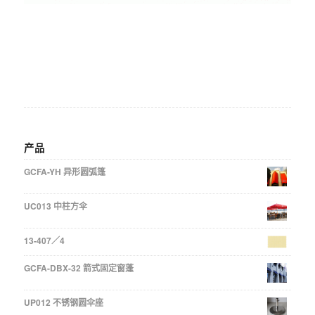
产品
GCFA-YH 异形圆弧篷
UC013 中柱方伞
13-407／4
GCFA-DBX-32 箭式固定窗蓬
UP012 不锈钢圆伞座