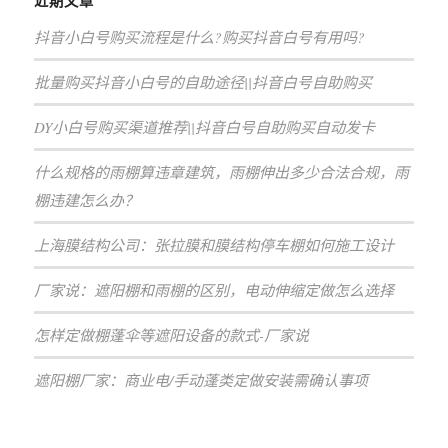
近期文章
抖音小白号购买流程是什么?购买抖音白号有用吗?
批量购买抖音小白号的自助途径||抖音白号自助购买
DY小白号购买渠道推荐||抖音白号自助购买自动发卡
什么规格的雨棚算违章建筑，雨棚伸出多少合法合规，雨
棚违建怎么办？
上海膜结构公司：张拉膜和膜结构停车棚如何施工设计
厂家说：遮阳棚和雨棚的区别，电动伸缩定做怎么选择
怎样定做棚蓬伞等遮阳设备的款式-厂家说
遮阳棚厂家：商业电/手动蓬类定做安装需确认事项