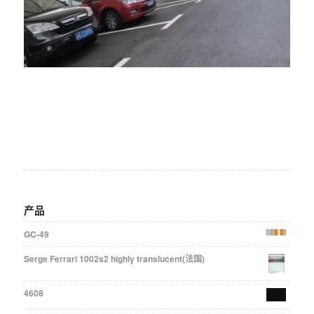
产品
GC-49
Serge Ferrari 1002s2 highly translucent(法国)
4608