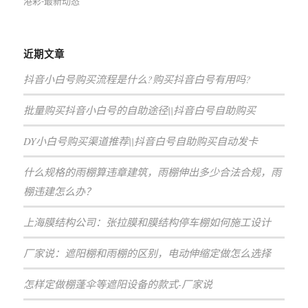
港彩-最新动态
近期文章
抖音小白号购买流程是什么?购买抖音白号有用吗?
批量购买抖音小白号的自助途径||抖音白号自助购买
DY小白号购买渠道推荐||抖音白号自助购买自动发卡
什么规格的雨棚算违章建筑，雨棚伸出多少合法合规，雨
棚违建怎么办？
上海膜结构公司：张拉膜和膜结构停车棚如何施工设计
厂家说：遮阳棚和雨棚的区别，电动伸缩定做怎么选择
怎样定做棚蓬伞等遮阳设备的款式-厂家说