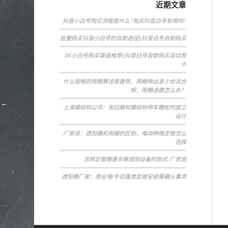
近期文章
抖音小白号购买流程是什么?购买抖音白号有用吗?
批量购买抖音小白号的自助途径||抖音白号自助购买
DY小白号购买渠道推荐||抖音白号自助购买自动发
卡
什么规格的雨棚算违章建筑，雨棚伸出多少合法合
规，雨棚违建怎么办？
上海膜结构公司：张拉膜和膜结构停车棚如何施工
设计
厂家说：遮阳棚和雨棚的区别，电动伸缩定做怎么
选择
怎样定做棚蓬伞等遮阳设备的款式-厂家说
遮阳棚厂家：商业电/手动蓬类定做安装需确认事项