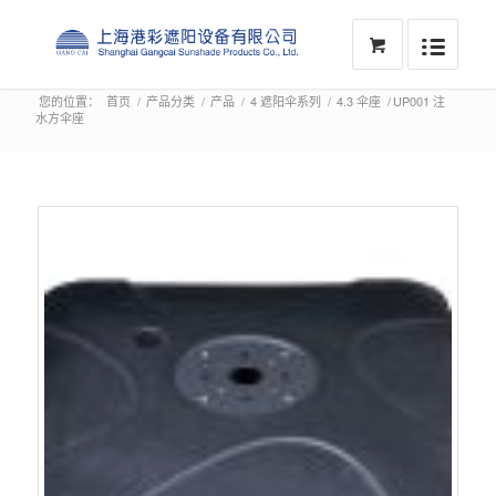
您的位置：
首页
/
产品分类
/
产品
/
4 遮阳伞系列
/
4.3 伞座
/
UP001 注
水方伞座