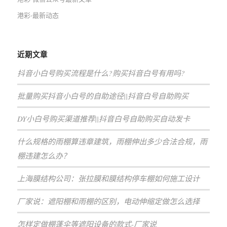
港彩-最新动态
近期文章
抖音小白号购买流程是什么?购买抖音白号有用吗?
批量购买抖音小白号的自助途径||抖音白号自助购买
DY小白号购买渠道推荐||抖音白号自助购买自动发卡
什么规格的雨棚算违章建筑，雨棚伸出多少合法合规，雨
棚违建怎么办？
上海膜结构公司：张拉膜和膜结构停车棚如何施工设计
厂家说：遮阳棚和雨棚的区别，电动伸缩定做怎么选择
怎样定做棚蓬伞等遮阳设备的款式-厂家说