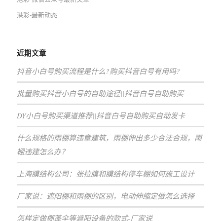
港彩-最新动态
近期文章
抖音小白号购买流程是什么?购买抖音白号有用吗?
批量购买抖音小白号的自助途径||抖音白号自助购买
DY小白号购买渠道推荐||抖音白号自助购买自动发卡
什么规格的雨棚算违章建筑，雨棚伸出多少合法合规，雨
棚违建怎么办？
上海膜结构公司：张拉膜和膜结构停车棚如何施工设计
厂家说：遮阳棚和雨棚的区别，电动伸缩定做怎么选择
怎样定做棚蓬伞等遮阳设备的款式-厂家说