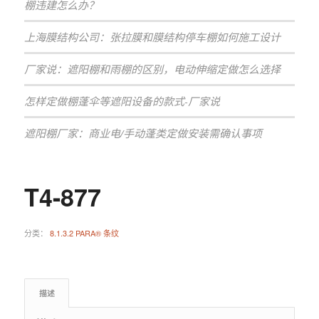
棚违建怎么办？
上海膜结构公司：张拉膜和膜结构停车棚如何施工设计
厂家说：遮阳棚和雨棚的区别，电动伸缩定做怎么选择
怎样定做棚蓬伞等遮阳设备的款式-厂家说
遮阳棚厂家：商业电/手动蓬类定做安装需确认事项
T4-877
分类：
8.1.3.2 PARA® 条纹
描述