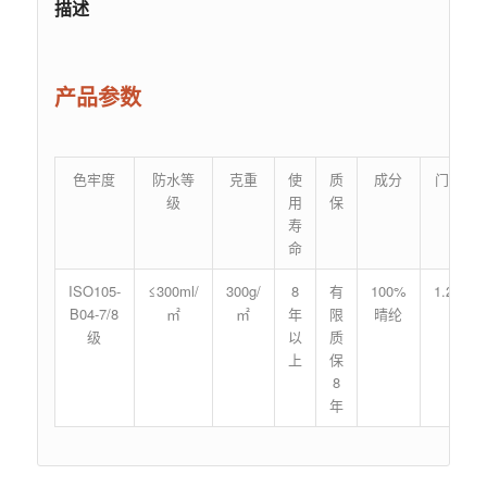
描述
产品参数
色牢度
防水等
克重
使
质
成分
门幅
级
用
保
寿
命
ISO105-
≤300ml/
300g/
8
有
100%
1.2m
B04-7/8
㎡
㎡
年
限
晴纶
级
以
质
上
保
8
年