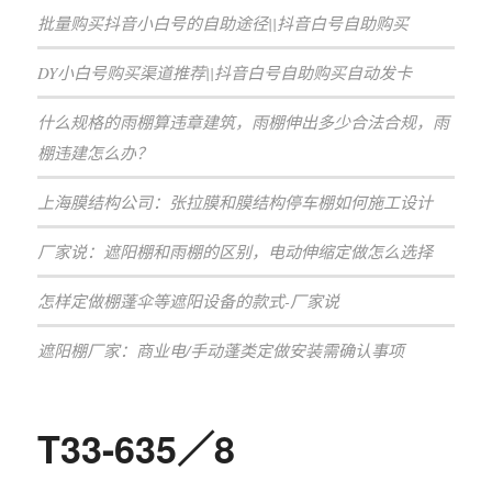
批量购买抖音小白号的自助途径||抖音白号自助购买
DY小白号购买渠道推荐||抖音白号自助购买自动发卡
什么规格的雨棚算违章建筑，雨棚伸出多少合法合规，雨
棚违建怎么办？
上海膜结构公司：张拉膜和膜结构停车棚如何施工设计
厂家说：遮阳棚和雨棚的区别，电动伸缩定做怎么选择
怎样定做棚蓬伞等遮阳设备的款式-厂家说
遮阳棚厂家：商业电/手动蓬类定做安装需确认事项
T33-635／8