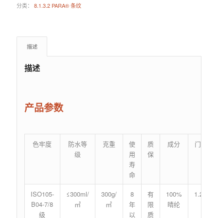
分类：
8.1.3.2 PARA® 条纹
描述
描述
产品参数
色牢度
防水等
克重
使
质
成分
门幅
级
用
保
寿
命
ISO105-
≤300ml/
300g/
8
有
100%
1.2m
B04-7/8
㎡
㎡
年
限
晴纶
级
以
质