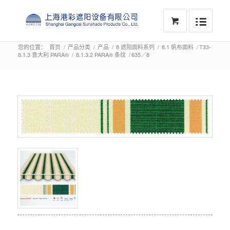
您的位置：
首页
/
产品分类
/
产品
/
8 遮阳面料系列
/
8.1 帆布面料
/
T33-
8.1.3 意大利 PARA®
/
8.1.3.2 PARA® 条纹
/
635／8