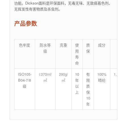
功能。Dickson面料是环保面料，无毒无味、无致癌着色剂、
无挥发性有害物质及杀虫剂。
产品参数
色牢度
防水等
克重
使
质
成分
门
级
用
保
寿
命
ISO105-
≤370ml/
290g/
10
有
100%
1.2m/1
B04-7/8
㎡
㎡
年
限
晴纶
级
以
质
上
保
10
年