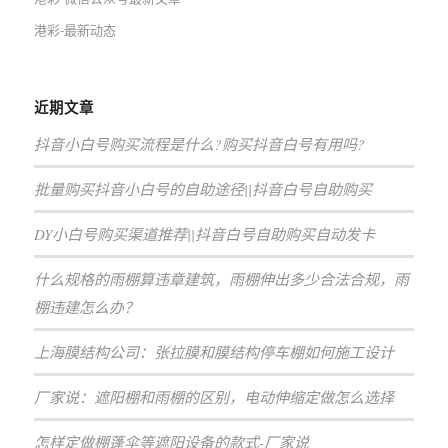
港彩-最新动态
近期文章
抖音小白号购买流程是什么?购买抖音白号有用吗?
批量购买抖音小白号的自助途径||抖音白号自助购买
DY小白号购买渠道推荐||抖音白号自助购买自动发卡
什么规格的雨棚算违章建筑，雨棚伸出多少合法合规，雨
棚违建怎么办？
上海膜结构公司：张拉膜和膜结构停车棚如何施工设计
厂家说：遮阳棚和雨棚的区别，电动伸缩定做怎么选择
怎样定做棚蓬伞等遮阳设备的款式-厂家说