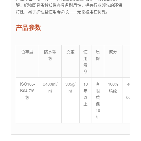
解。织物既具备触知性亦具备耐用性，拥有行业领先的环保
特性，易于护理且使用寿命长——无论被用在何处。
产品参数
色牢度
防水等
克重
使
质
成分
门幅
级
用
保
寿
命
ISO105-
≤400ml/
305g/
10
有
100%
46′(1.1
B04-7/8
㎡
㎡
年
限
晴纶
、
级
以
质
60′(1.5
上
保
10
年