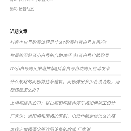
港彩-最新动态
近期文章
抖音小白号购买流程是什么?购买抖音白号有用吗?
批量购买抖音小白号的自助途径||抖音白号自助购买
DY小白号购买渠道推荐||抖音白号自助购买自动发卡
什么规格的雨棚算违章建筑，雨棚伸出多少合法合规，雨
棚违建怎么办？
上海膜结构公司：张拉膜和膜结构停车棚如何施工设计
厂家说：遮阳棚和雨棚的区别，电动伸缩定做怎么选择
怎样定做棚蓬伞等遮阳设备的款式-厂家说