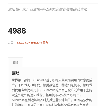
遮阳棚厂家：商业电/手动蓬类定做安装需确认事项
4988
分类：
8.1.2.2 SUNBRELLA® 篷布
描述
描述
世界第一品牌，Sunbrella基于织物应美观而实用的理念而成
立。于20世纪50年代开始挑战创造一种遮阳蓬帆布，始终做
到使用寿命比棉更长。Sunbrella的产品已被广泛应用于室内
及室外物件的遮阳结构、船用帆布及装饰性织物中。
Sunbrella在制造纺织品时尤其注重设计细节，且有着强大的
性能特征，可以防止因日光照射及接触化学品而褪色及降