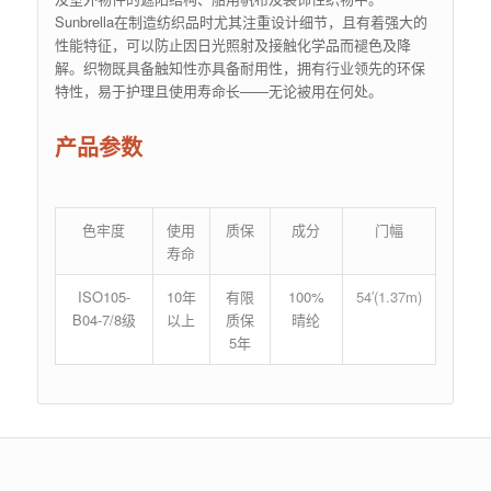
Sunbrella在制造纺织品时尤其注重设计细节，且有着强大的
性能特征，可以防止因日光照射及接触化学品而褪色及降
解。织物既具备触知性亦具备耐用性，拥有行业领先的环保
特性，易于护理且使用寿命长——无论被用在何处。
产品参数
色牢度
使用
质保
成分
门幅
寿命
ISO105-
10年
有限
100%
54′(1.37m)
B04-7/8级
以上
质保
晴纶
5年