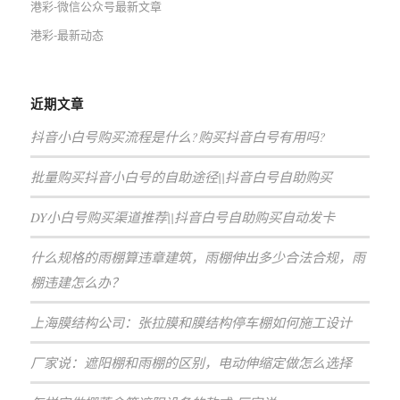
港彩-微信公众号最新文章
港彩-最新动态
近期文章
抖音小白号购买流程是什么?购买抖音白号有用吗?
批量购买抖音小白号的自助途径||抖音白号自助购买
DY小白号购买渠道推荐||抖音白号自助购买自动发卡
什么规格的雨棚算违章建筑，雨棚伸出多少合法合规，雨
棚违建怎么办？
上海膜结构公司：张拉膜和膜结构停车棚如何施工设计
厂家说：遮阳棚和雨棚的区别，电动伸缩定做怎么选择