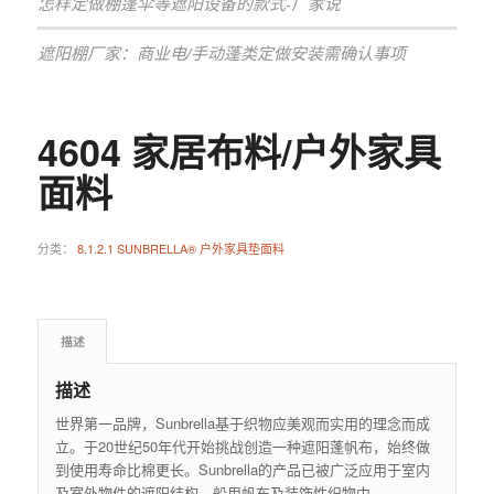
怎样定做棚蓬伞等遮阳设备的款式-厂家说
遮阳棚厂家：商业电/手动蓬类定做安装需确认事项
4604 家居布料/户外家具
面料
分类：
8.1.2.1 SUNBRELLA® 户外家具垫面料
描述
描述
世界第一品牌，Sunbrella基于织物应美观而实用的理念而成
立。于20世纪50年代开始挑战创造一种遮阳蓬帆布，始终做
到使用寿命比棉更长。Sunbrella的产品已被广泛应用于室内
及室外物件的遮阳结构、船用帆布及装饰性织物中。