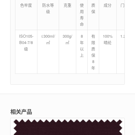
色牢度
防水等
克重
使
质
成分
门幅
级
用
保
寿
命
ISO105-
≤300ml/
300g/
8
有
100%
1.2m
B04-7/8
㎡
㎡
年
限
晴纶
级
以
质
上
保
8
年
相关产品