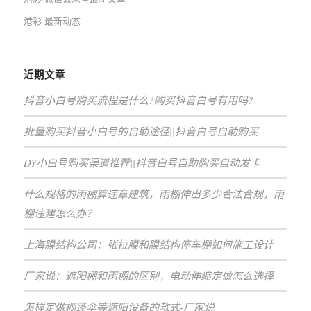
港彩-最新动态
近期文章
抖音小白号购买流程是什么?购买抖音白号有用吗?
批量购买抖音小白号的自助途径||抖音白号自助购买
DY小白号购买渠道推荐||抖音白号自助购买自动发卡
什么规格的雨棚算违章建筑，雨棚伸出多少合法合规，雨
棚违建怎么办？
上海膜结构公司：张拉膜和膜结构停车棚如何施工设计
厂家说：遮阳棚和雨棚的区别，电动伸缩定做怎么选择
怎样定做棚蓬伞等遮阳设备的款式-厂家说