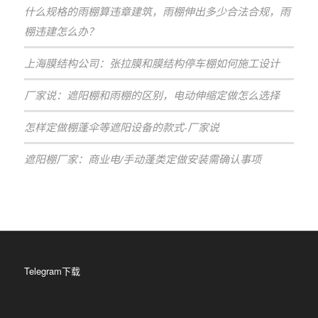
什么规格的雨棚算违章建筑，雨棚伸出多少合法合规，雨
棚违建怎么办？
上海膜结构公司：张拉膜和膜结构停车棚如何施工设计
厂家说：遮阳棚和雨棚的区别，电动伸缩定做怎么选择
怎样定做棚蓬伞等遮阳设备的款式-厂家说
遮阳棚厂家：商业电/手动蓬类定做安装需确认事项
Telegram下载