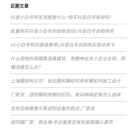
近期文章
抖音小白号购买流程是什么?购买抖音白号有用吗?
批量购买抖音小白号的自助途径||抖音白号自助购买
DY小白号购买渠道推荐||抖音白号自助购买自动发卡
什么规格的雨棚算违章建筑，雨棚伸出多少合法合规，雨
棚违建怎么办？
上海膜结构公司：张拉膜和膜结构停车棚如何施工设计
厂家说：遮阳棚和雨棚的区别，电动伸缩定做怎么选择
怎样定做棚蓬伞等遮阳设备的款式-厂家说
遮阳棚厂家：商业电/手动蓬类定做安装需确认事项