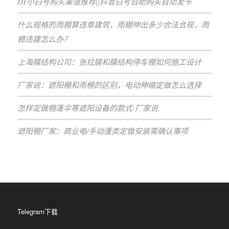
DY小白号购买渠道推荐||抖音白号自助购买自动发卡
什么规格的雨棚算违章建筑，雨棚伸出多少合法合规，雨
棚违建怎么办？
上海膜结构公司：张拉膜和膜结构停车棚如何施工设计
厂家说：遮阳棚和雨棚的区别，电动伸缩定做怎么选择
怎样定做棚蓬伞等遮阳设备的款式-厂家说
遮阳棚厂家：商业电/手动蓬类定做安装需确认事项
Telegram下载